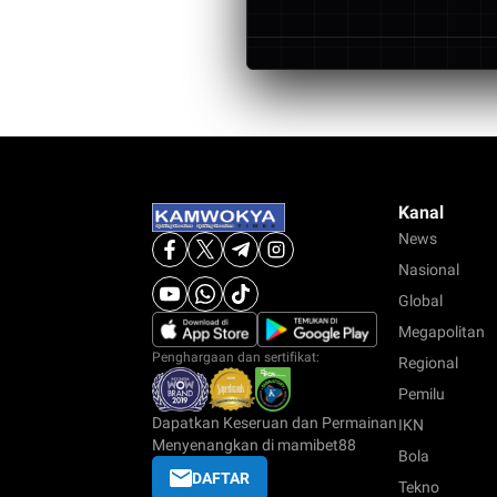
Kanal
News
Nasional
Global
Megapolitan
Penghargaan dan sertifikat:
Regional
Pemilu
Dapatkan Keseruan dan Permainan
IKN
Menyenangkan di mamibet88
Bola
DAFTAR
Tekno