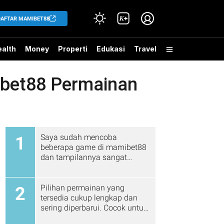
DAFTAR MAMIBET88
alth
Money
Properti
Edukasi
Travel
 bet88 Permainan
Saya sudah mencoba
1
beberapa game di mamibet88
dan tampilannya sangat
mudah dipahami. Proses
aksesnya juga cepat sehingga
nyaman digunakan kapan
Pilihan permainan yang
2
saja.
tersedia cukup lengkap dan
sering diperbarui. Cocok untuk
pengguna yang suka mencoba