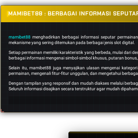
MAMIBET88 : BERBAGAI INFORMASI SEPUT
mamibet88
menghadirkan berbagai informasi seputar permainan 
mekanisme yang sering ditemukan pada berbagai jenis slot digital.
Setiap permainan memiliki karakteristik yang berbeda, mulai dari
berbagai informasi mengenai simbol-simbol khusus, putaran bonus,
Selain itu, mamibet88 juga menyajikan ulasan mengenai katego
permainan, mengenali fitur-fitur unggulan, dan mengetahui berbagai 
Dengan tampilan yang responsif dan mudah diakses melalui berbaga
Seluruh informasi disajikan secara terstruktur agar mudah dipaha