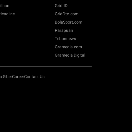
ilihan
Grid.ID
 Headline
GridOto.com
BolaSport.com
Parapuan
Tribunnews
Gramedia.com
Gramedia Digital
 Siber
Career
Contact Us