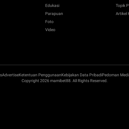
Edukasi
Topik P
Parapuan
Artikel
Foto
Video
s
Advertise
Ketentuan Penggunaan
Kebijakan Data Pribadi
Pedoman Media
Copyright 2026 mamibet88. All Rights Reserved.