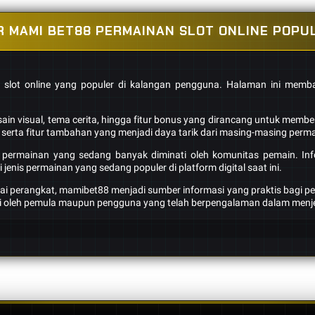
AR MAMI BET88 PERMAINAN SLOT ONLINE POPU
slot online yang populer di kalangan pengguna. Halaman ini memba
 desain visual, tema cerita, hingga fitur bonus yang dirancang untuk 
 serta fitur tambahan yang menjadi daya tarik dari masing-masing perm
ri permainan yang sedang banyak diminati oleh komunitas pemain. 
jenis permainan yang sedang populer di platform digital saat ini.
i perangkat, mamibet88 menjadi sumber informasi yang praktis bagi pen
mi oleh pemula maupun pengguna yang telah berpengalaman dalam menjela